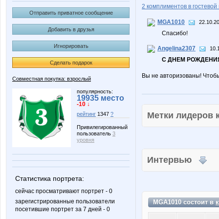
2 комплиментов в гостевой 
Отправить приватное сообщение
MGA1010
22.10.2
Добавить в друзья
Спасибо!
Игнорировать
Angelina2307
10.
С ДНЕМ РОЖДЕНИЯ
Сделать подарок
Вы не авторизованы! Чтоб
Совместная покупка: взрослый
популярность:
19935 место
-10 ↓
Метки лидеров
рейтинг
1347
?
Привилегированный
пользователь
3
уровня
Интервью
Статистика портрета:
сейчас просматривают портрет - 0
зарегистрированные пользователи
MGA1010 состоит в
посетившие портрет за 7 дней - 0