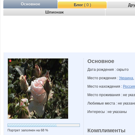
Основное
Блог
( 0 )
Др
Шпионаж
Основное
Дата рождения : скрыто
Место рождения :
Украина
,
Место нахождения :
Россия
Место проживания : не ука
Любимые места : не указа
Интересы : не указаны
Комплименты
Портрет заполнен на 68 %