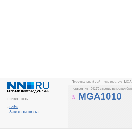
Персональный сайт пользователя
MGA
портрет № 438275 зарегистрирован боле
MGA1010
Привет, Гость !
-
Войти
-
Зарегистрироваться