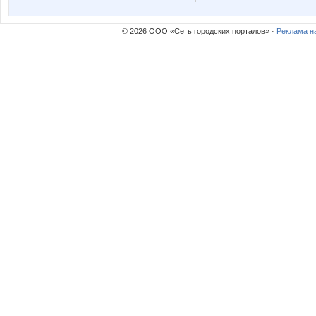
Ильяна
Катюли
© 2026 ООО «Сеть городских порталов» ·
Реклама н
Лисёнок!
Лолан
Оля
ЯОляВ
Закупки для всей Семьи!
923