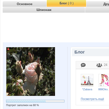
Блог
( 0 )
Основное
Др
Шпионаж
Блог
24
*Zabava
888O
Посмотреть ещё
Портрет заполнен на 68 %