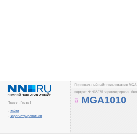
Персональный сайт пользователя
MGA
портрет № 438275 зарегистрирован боле
MGA1010
Привет, Гость !
-
Войти
-
Зарегистрироваться