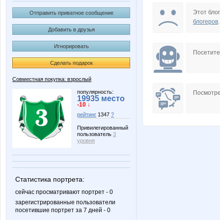
Janny-52
KRASO
Этот блог
Отправить приватное сообщение
блогеров
.
Добавить в друзья
Игнорировать
OleOka
Olushka
Посетит
Сделать подарок
Совместная покупка: взрослый
anetta_a
angel_xx
популярность:
Посмотре
19935 место
-10 ↓
рейтинг
1347
?
Привилегированный
пользователь
3
lenchikg
lusa
уровня
Статистика портрета:
tashNatali
yla nn
сейчас просматривают портрет - 0
зарегистрированные пользователи
посетившие портрет за 7 дней - 0