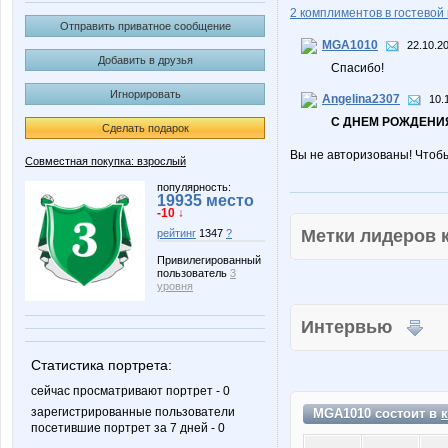
2 комплиментов в гостевой 
Отправить приватное сообщение
MGA1010
22.10.2
Добавить в друзья
Спасибо!
Игнорировать
Angelina2307
10.
С ДНЕМ РОЖДЕНИЯ
Сделать подарок
Вы не авторизованы! Чтоб
Совместная покупка: взрослый
популярность:
19935 место
-10 ↓
Метки лидеров
рейтинг
1347
?
Привилегированный
пользователь
3
уровня
Интервью
Статистика портрета:
сейчас просматривают портрет - 0
зарегистрированные пользователи
MGA1010 состоит в
посетившие портрет за 7 дней - 0