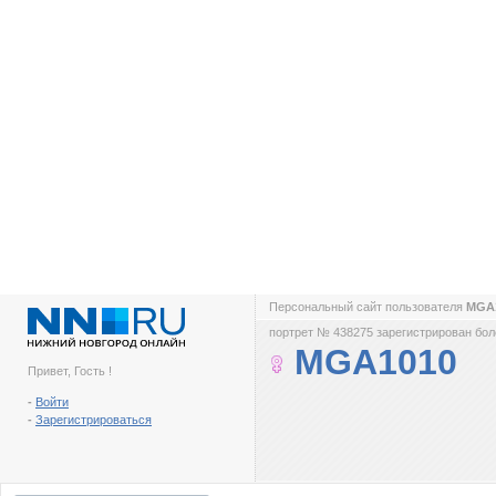
Персональный сайт пользователя
MGA
портрет № 438275 зарегистрирован боле
MGA1010
Привет, Гость !
-
Войти
-
Зарегистрироваться