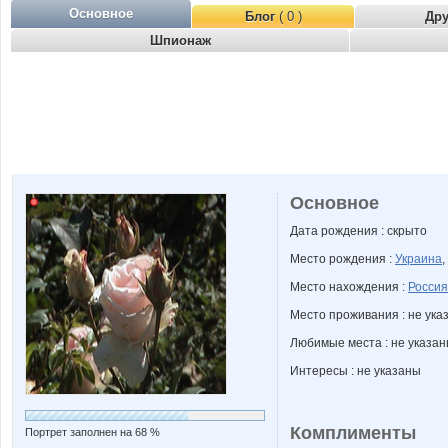
Основное
Блог
( 0 )
Др
Шпионаж
Основное
Дата рождения : скрыто
Место рождения :
Украина
,
Место нахождения :
Россия
Место проживания : не ука
Любимые места : не указа
Интересы : не указаны
Комплименты
Портрет заполнен на 68 %